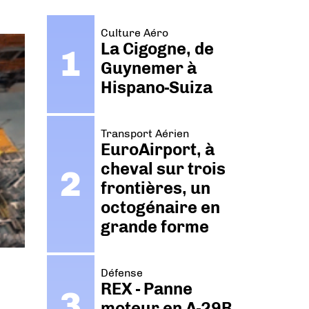
Culture Aéro
La Cigogne, de
Guynemer à
Hispano-Suiza
Transport Aérien
EuroAirport, à
cheval sur trois
frontières, un
octogénaire en
grande forme
Défense
REX - Panne
moteur en A-29B.