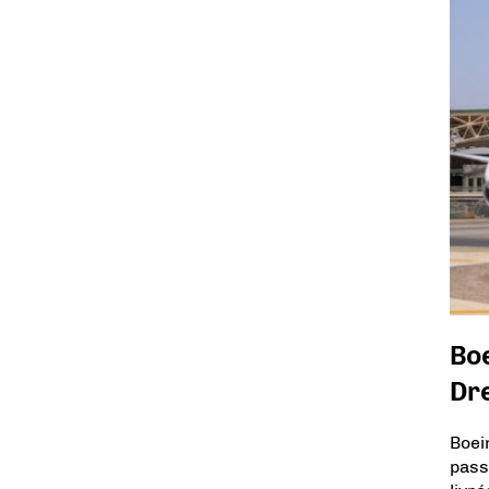
Boe
Dre
Boei
pass