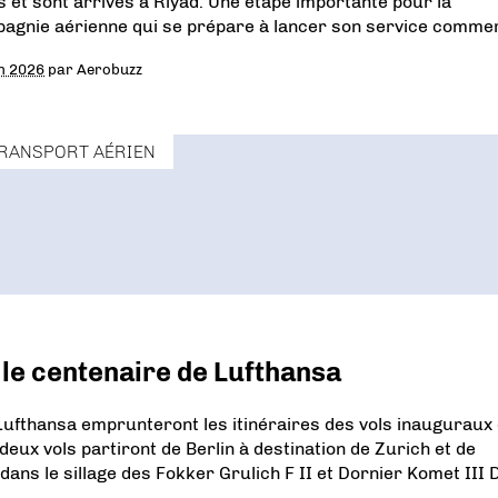
és et sont arrivés à Riyad. Une étape importante pour la
agnie aérienne qui se prépare à lancer son service commer
in 2026
par
Aerobuzz
RANSPORT AÉRIEN
 le centenaire de Lufthansa
ufthansa emprunteront les itinéraires des vols inauguraux d
eux vols partiront de Berlin à destination de Zurich et de
ns le sillage des Fokker Grulich F II et Dornier Komet III 