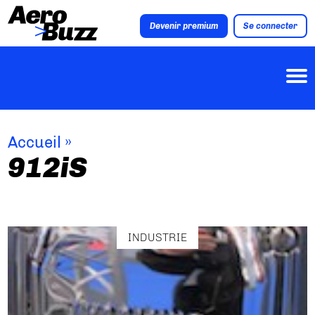
Devenir premium
Se connecter
Accueil
»
912iS
INDUSTRIE