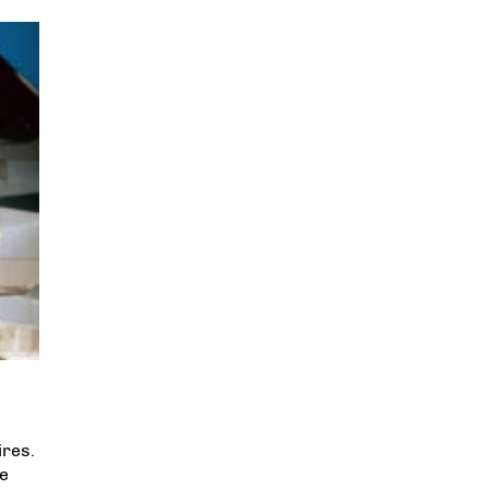
ires.
re