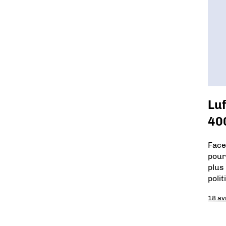
Luf
40
Face
pour
plus
poli
18 av