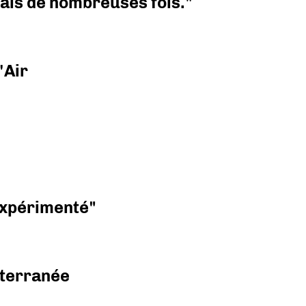
 mais de nombreuses fois."
'Air
 expérimenté"
diterranée