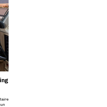
ing
taire
’un