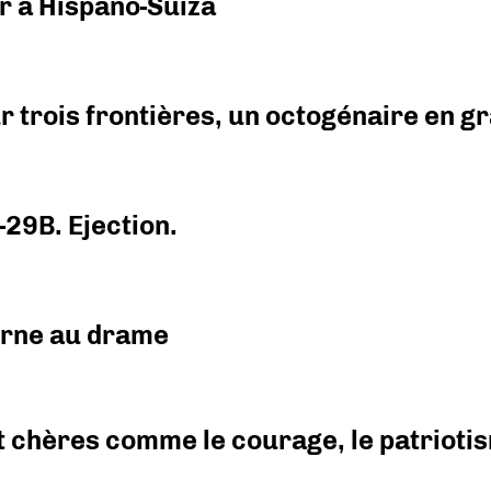
r à Hispano-Suiza
r trois frontières, un octogénaire en 
-29B. Ejection.
urne au drame
 chères comme le courage, le patriotism