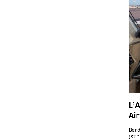
L’A
Ai
Bend
(STC