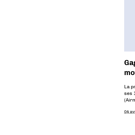
Gag
mo
La p
ses 
(Air
04 av