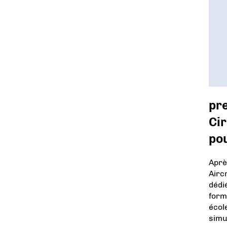
pr
Cir
pou
Aprè
Airc
dédi
form
écol
simu