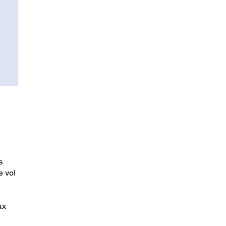
s
 vol
ux