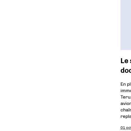
Le 
do
En p
immo
Teru
avio
chaî
repl
01 oc