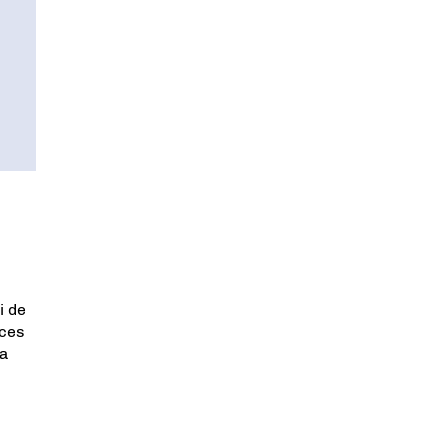
i de
 ces
la