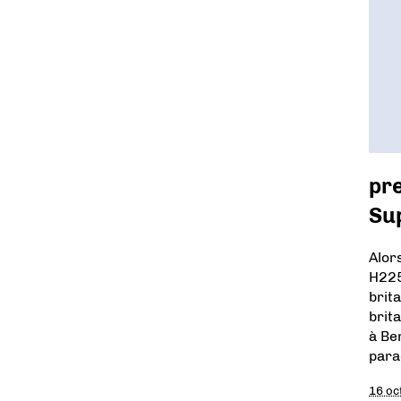
pr
Sup
Alor
H225
brit
brit
à Be
para
16 oc