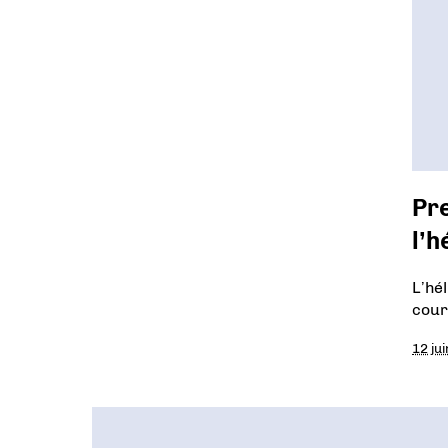
Pre
l’
L’hé
cour
12 ju