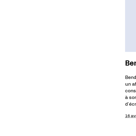
Be
Bend
un a
cons
à so
d’éc
16 av