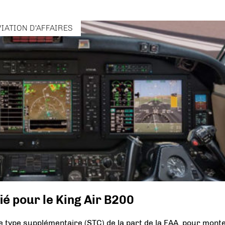
VIATION D'AFFAIRES
ié pour le King Air B200
e type supplémentaire (STC) de la part de la FAA, pour mont