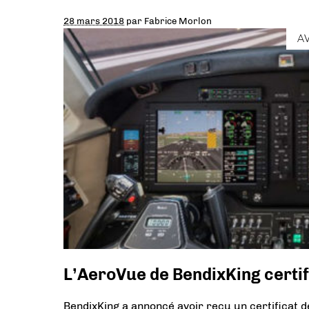
28 mars 2018
par
Fabrice Morlon
A
L’AeroVue de BendixKing certif
BendixKing a annoncé avoir reçu un certificat d