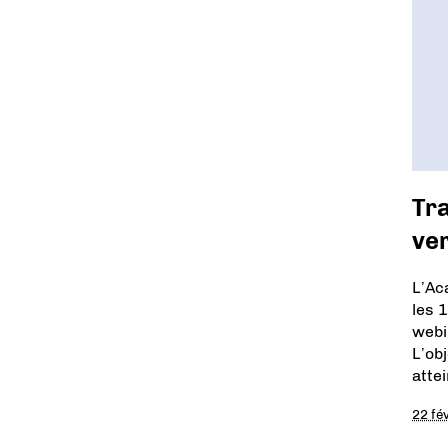
Tra
ve
L’Ac
les 
webi
L’ob
atte
22 fé