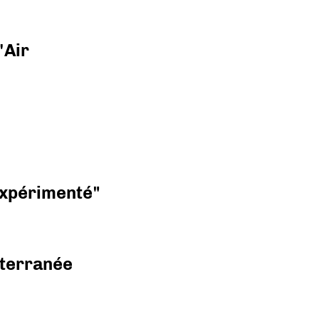
'Air
 expérimenté"
diterranée