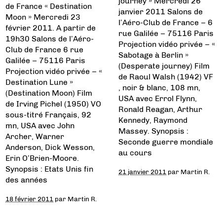
journey » Mercredi 26
de France « Destination
janvier 2011 Salons de
Moon » Mercredi 23
l’Aéro-Club de France – 6
février 2011. A partir de
rue Galilée – 75116 Paris
19h30 Salons de l’Aéro-
Projection vidéo privée – «
Club de France 6 rue
Sabotage à Berlin »
Galilée – 75116 Paris
(Desperate journey) Film
Projection vidéo privée – «
de Raoul Walsh (1942) VF
Destination Lune »
, noir & blanc, 108 mn,
(Destination Moon) Film
USA avec Errol Flynn,
de Irving Pichel (1950) VO
Ronald Reagan, Arthur
sous-titré Français, 92
Kennedy, Raymond
mn, USA avec John
Massey. Synopsis :
Archer, Warner
Seconde guerre mondiale
Anderson, Dick Wesson,
au cours
Erin O’Brien-Moore.
Synopsis : Etats Unis fin
21 janvier 2011
par
Martin R.
des années
18 février 2011
par
Martin R.