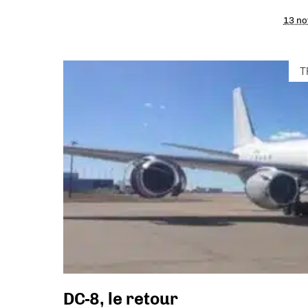
13 n
T
DC-8, le retour