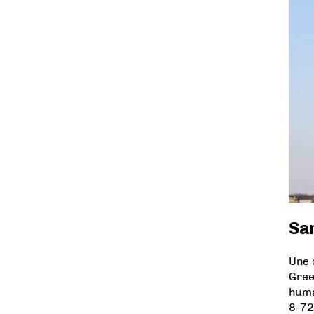
Sam
Une 
Gree
huma
8-72