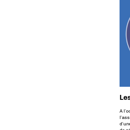
Les
A l’
l’as
d’un