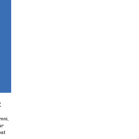
t
mni,
ur
est