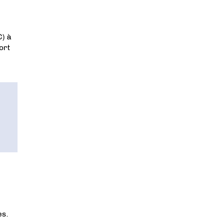
C) à
ort
es.