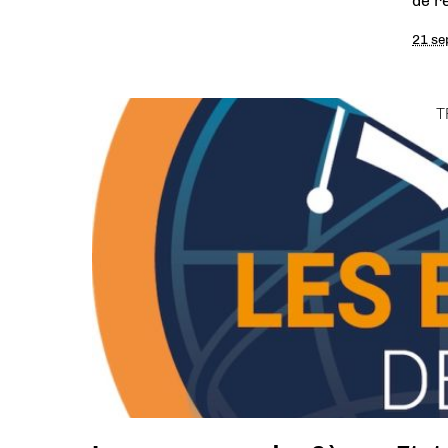
de r
21 se
T