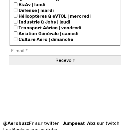
BizAv | lundi
Défense | mardi
Hélicoptères & eVTOL | mercredi
Industrie & Jobs | jeudi
Transport Aérien | vendredi
Aviation Générale | samedi
Culture Aéro | dimanche
@AerobuzzFr
sur twitter |
Jumpseat_Abz
sur twitch
Les Replays
sur youtube