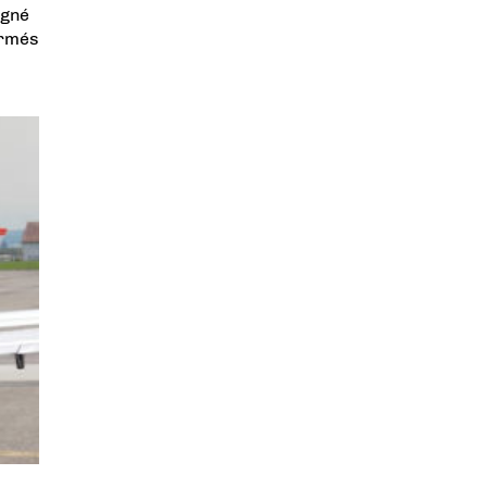
igné
ormés