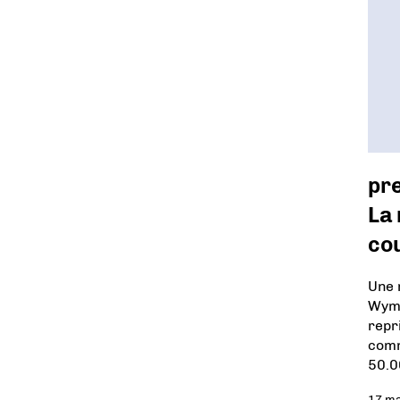
pr
La 
co
Une 
Wyma
repr
comm
50.0
17 m