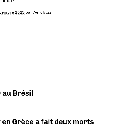
délai !
écembre 2023
par
Aerobuzz
 au Brésil
x en Grèce a fait deux morts