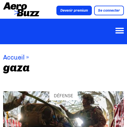
Devenir premium
Se connecter
Accueil
»
gaza
DÉFENSE