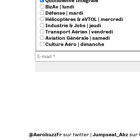
Quotidienne Intégrale
BizAv | lundi
Défense | mardi
Hélicoptères & eVTOL | mercredi
Industrie & Jobs | jeudi
Transport Aérien | vendredi
Aviation Générale | samedi
Culture Aéro | dimanche
@AerobuzzFr
sur twitter |
Jumpseat_Abz
sur 