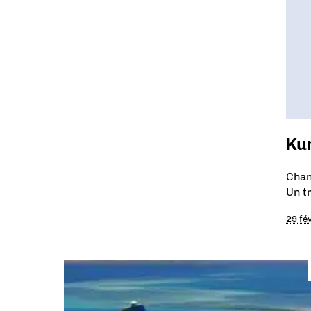
Kur
Chan
Un t
29 fé