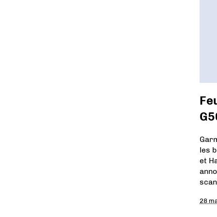
Feu
G5
Garm
les 
et H
anno
scan
28 ma