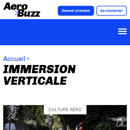
Devenir premium
Se connecter
Accueil
»
IMMERSION
VERTICALE
CULTURE AÉRO