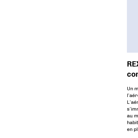
REX
com
Un m
l’aé
L’aé
s’im
au m
habi
en pl