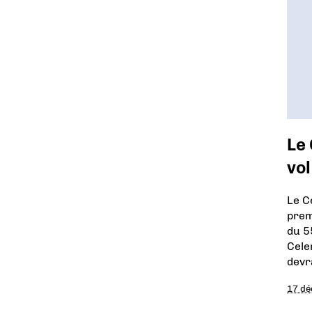
Le 
vol
Le C
prem
du 5
Cele
devr
17 d