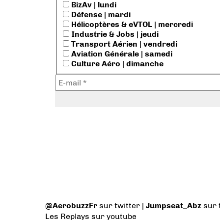
BizAv | lundi
Défense | mardi
Hélicoptères & eVTOL | mercredi
Industrie & Jobs | jeudi
Transport Aérien | vendredi
Aviation Générale | samedi
Culture Aéro | dimanche
@AerobuzzFr
sur twitter |
Jumpseat_Abz
sur 
Les Replays
sur youtube