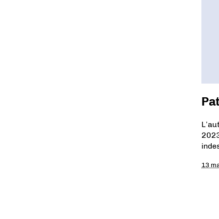
Pat
L’au
2023.
inde
13 ma