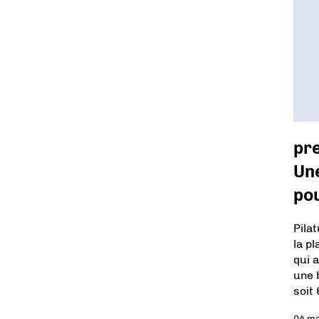
pr
Une
pou
Pila
la p
qui 
une 
soit
04 m