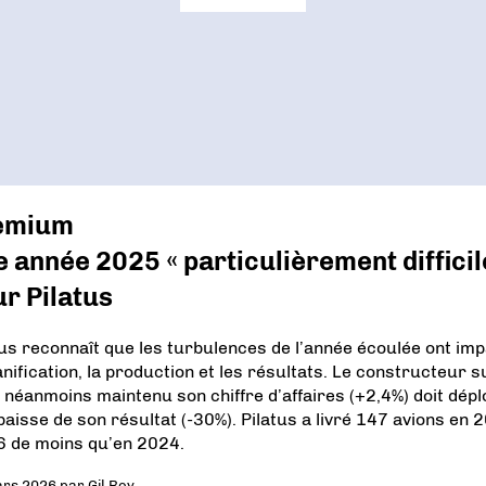
emium
 année 2025 « particulièrement difficil
r Pilatus
tus reconnaît que les turbulences de l’année écoulée ont im
lanification, la production et les résultats. Le constructeur s
a néanmoins maintenu son chiffre d’affaires (+2,4%) doit dép
baisse de son résultat (-30%). Pilatus a livré 147 avions en 
 6 de moins qu’en 2024.
ars 2026
par
Gil Roy