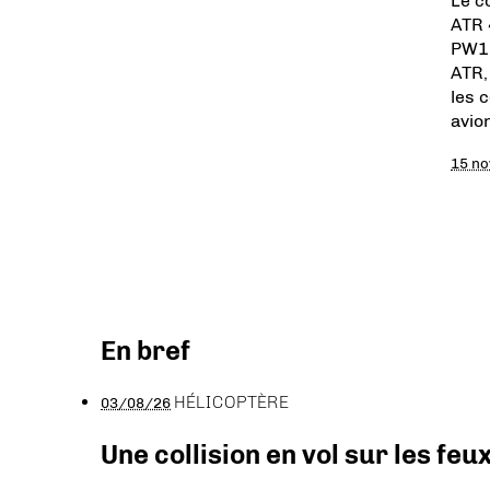
Le c
ATR 
PW12
ATR,
les 
avio
15 n
En bref
HÉLICOPTÈRE
03/08/26
Une collision en vol sur les feu