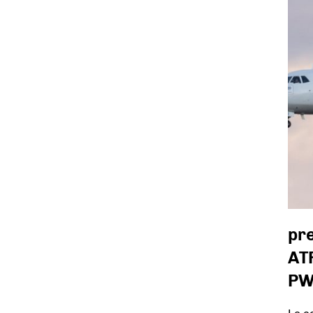
pr
ATR
PW