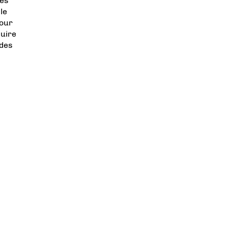
ses
le
our
duire
 des