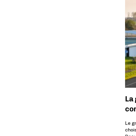
La
con
Le g
choi