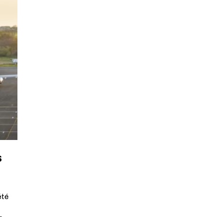
s
été