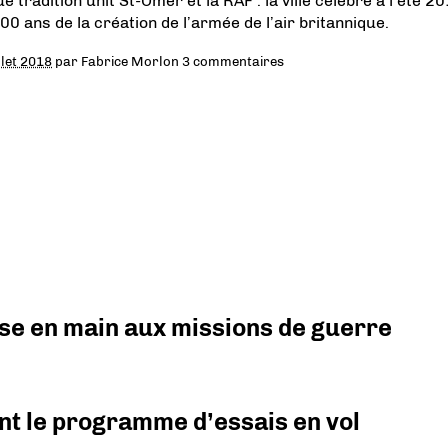
e tradition unit St-Omer et la RAF : la ville célèbre à l’été 2
100 ans de la création de l’armée de l’air britannique.
llet 2018
par
Fabrice Morlon
3 commentaires
prise en main aux missions de guerre
nt le programme d’essais en vol