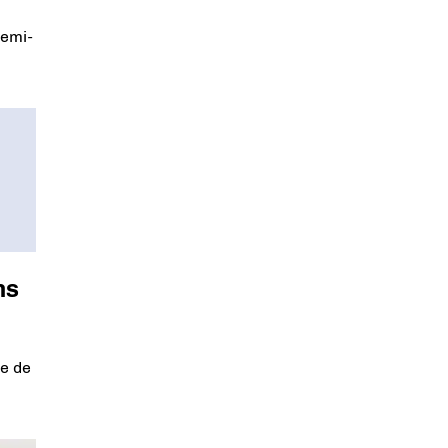
demi-
ns
me de