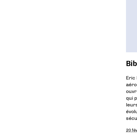
Bib
Eric
aéro
ouvr
qui 
leur
évol
sécu
20 fé