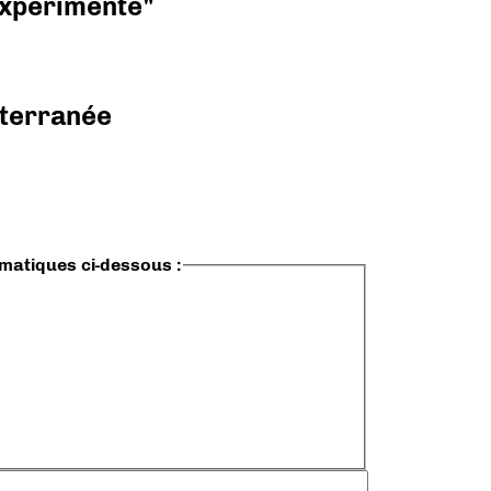
 expérimenté"
diterranée
ématiques ci-dessous :