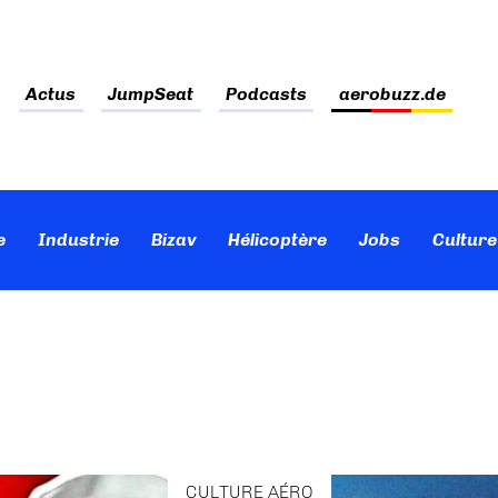
Actus
JumpSeat
Podcasts
aerobuzz.de
e
Industrie
Bizav
Hélicoptère
Jobs
Culture
CULTURE AÉRO