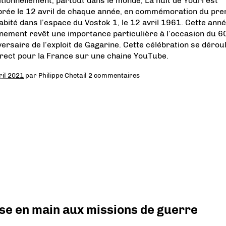
itionnellement, partout dans le monde, La nuit de Youri est
brée le 12 avril de chaque année, en commémoration du pre
habité dans l’espace du Vostok 1, le 12 avril 1961. Cette ann
ènement revêt une importance particulière à l’occasion du 
versaire de l’exploit de Gagarine. Cette célébration se dérou
irect pour la France sur une chaine YouTube.
ril 2021
par
Philippe Chetail
2 commentaires
prise en main aux missions de guerre