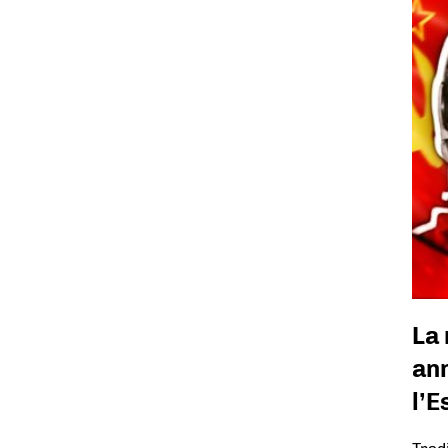
La
ann
l’E