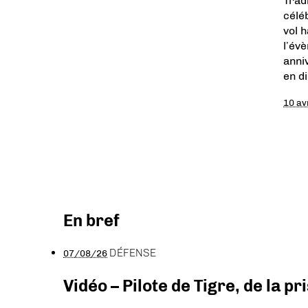
Trad
célé
vol 
l’év
anni
en d
10 av
En bref
DÉFENSE
07/08/26
Vidéo – Pilote de Tigre, de la 