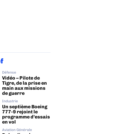
ef
Défense
Vidéo – Pilote de
Tigre, de la prise en
main aux missions
de guerre
Industrie
Un septième Boeing
777-9 rejoint le
programme d’essais
en vol
Aviation Générale