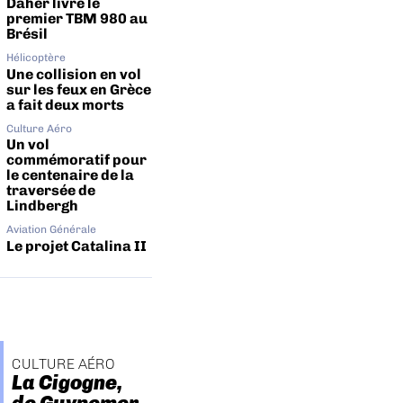
Daher livre le
premier TBM 980 au
Brésil
Hélicoptère
Une collision en vol
sur les feux en Grèce
a fait deux morts
Culture Aéro
Un vol
commémoratif pour
le centenaire de la
traversée de
Lindbergh
Aviation Générale
Le projet Catalina II
CULTURE AÉRO
La Cigogne,