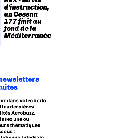
REX - En vol
d'instruction,
un Cessna
177 finit au
fond de la
Méditerranée
 newsletters
tuites
ez dans votre boite
l les dernières
lités Aerobuzz.
issez une ou
eurs thématiques
ssous :
tidienne Intégrale