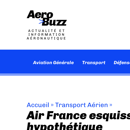
ACTUALITÉ ET
INFORMATION
AÉRONAUTIQUE
Aviation Générale
Transport
Défens
Accueil
»
Transport Aérien
»
Air France esquis
hypothétique