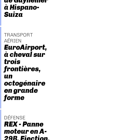
de Guynemer
à Hispano-
Suiza
TRANSPORT
AÉRIEN
EuroAirport,
à cheval sur
trois
frontières,
un
octogénaire
en grande
forme
DÉFENSE
REX - Panne
moteur en A-
29B. Ejection.