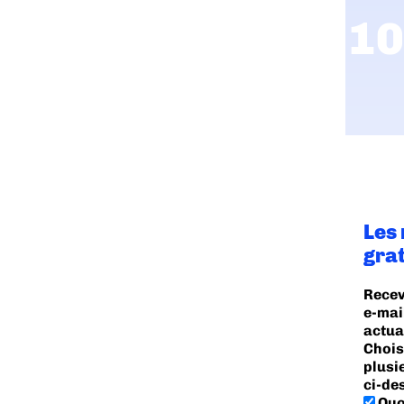
Les
gra
Recev
e-mai
actua
Chois
plusi
ci-de
Quo