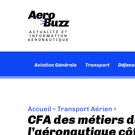
ACTUALITÉ ET
INFORMATION
AÉRONAUTIQUE
Aviation Générale
Transport
Défens
Accueil
»
Transport Aérien
»
CFA des métiers d
l’aéronautique cô