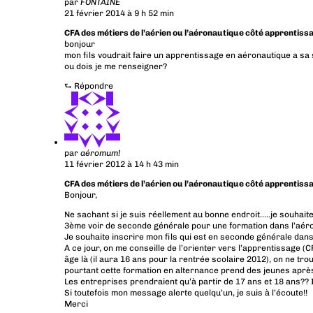
par
FONTAINE
21 février 2014 à 9 h 52 min
CFA des métiers de l’aérien ou l’aéronautique côté apprentiss
bonjour
mon fils voudrait faire un apprentissage en aéronautique a sa 
ou dois je me renseigner?
⮑
Répondre
par
aéromum!
11 février 2012 à 14 h 43 min
CFA des métiers de l’aérien ou l’aéronautique côté apprentiss
Bonjour,
Ne sachant si je suis réellement au bonne endroit…..je souhait
3ème voir de seconde générale pour une formation dans l’aér
Je souhaite inscrire mon fils qui est en seconde générale dan
A ce jour, on me conseille de l’orienter vers l’apprentissage (
âge là (il aura 16 ans pour la rentrée scolaire 2012), on ne tr
pourtant cette formation en alternance prend des jeunes aprè
Les entreprises prendraient qu’à partir de 17 ans et 18 ans?? 
Si toutefois mon message alerte quelqu’un, je suis à l’écoute!!
Merci