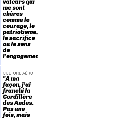
valeurs qui
me sont
chères
comme le
courage, le
patriotisme,
le sacrifice
ou le sens
de
l’engagement."
CULTURE AÉRO
"A ma
façon, j’ai
franchi la
Cordillère
des Andes.
Pas une
fois, mais