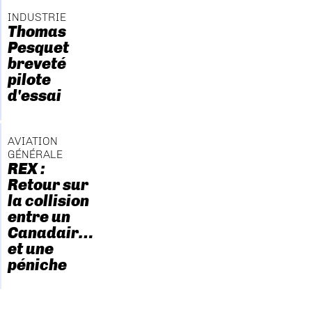
INDUSTRIE
Thomas
Pesquet
breveté
pilote
d'essai
AVIATION
GÉNÉRALE
REX :
Retour sur
la collision
entre un
Canadair…
et une
péniche