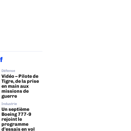
f
Défense
Vidéo – Pilote de
Tigre, de la prise
en main aux
missions de
guerre
Industrie
Un septième
Boeing 777-9
rejoint le
programme
d’essais en vol