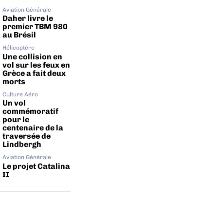
Aviation Générale
Daher livre le
premier TBM 980
au Brésil
Hélicoptère
Une collision en
vol sur les feux en
Grèce a fait deux
morts
Culture Aéro
Un vol
commémoratif
pour le
centenaire de la
traversée de
Lindbergh
Aviation Générale
Le projet Catalina
II