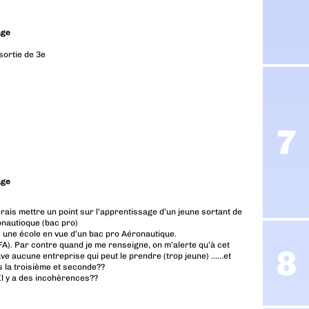
age
sortie de 3e
age
erais mettre un point sur l’apprentissage d’un jeune sortant de
onautioque (bac pro)
s une école en vue d’un bac pro Aéronautique.
CFA). Par contre quand je me renseigne, on m’alerte qu’à cet
ouve aucune entreprise qui peut le prendre (trop jeune) ……et
s la troisième et seconde??
Il y a des incohèrences??