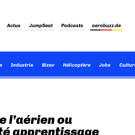
Actus
JumpSeat
Podcasts
aerobuzz.de
e
Industrie
Bizav
Hélicoptère
Jobs
Cultur
e l’aérien ou
té apprentissage