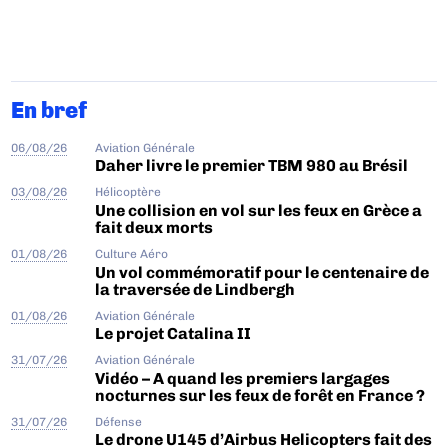
En bref
06/08/26
Aviation Générale
Daher livre le premier TBM 980 au Brésil
03/08/26
Hélicoptère
Une collision en vol sur les feux en Grèce a
fait deux morts
01/08/26
Culture Aéro
Un vol commémoratif pour le centenaire de
la traversée de Lindbergh
01/08/26
Aviation Générale
Le projet Catalina II
31/07/26
Aviation Générale
Vidéo – A quand les premiers largages
nocturnes sur les feux de forêt en France ?
31/07/26
Défense
Le drone U145 d’Airbus Helicopters fait des