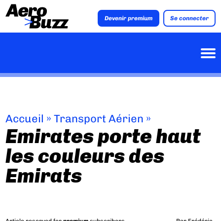
Devenir premium
Se connecter
Accueil
»
Transport Aérien
»
Emirates porte haut
les couleurs des
Emirats