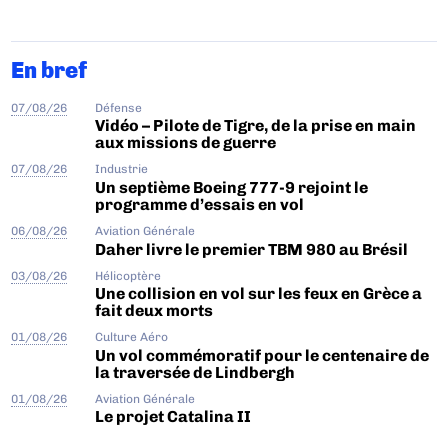
En bref
07/08/26
Défense
Vidéo – Pilote de Tigre, de la prise en main
aux missions de guerre
07/08/26
Industrie
Un septième Boeing 777-9 rejoint le
programme d’essais en vol
06/08/26
Aviation Générale
Daher livre le premier TBM 980 au Brésil
03/08/26
Hélicoptère
Une collision en vol sur les feux en Grèce a
fait deux morts
01/08/26
Culture Aéro
Un vol commémoratif pour le centenaire de
la traversée de Lindbergh
01/08/26
Aviation Générale
Le projet Catalina II