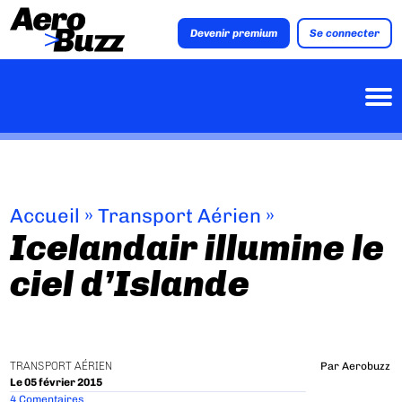
Devenir premium
Se connecter
Accueil
»
Transport Aérien
»
Icelandair illumine le
ciel d’Islande
TRANSPORT AÉRIEN
Par
Aerobuzz
Le 05 février 2015
4 Comentaires