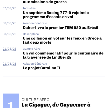
aux missions de guerre
07/08/26
Industrie
Un septième Boeing 777-9 rejoint le
programme d’essais en vol
06/08/26
Aviation Générale
Daher livre le premier TBM 980 au Brésil
03/08/26
Hélicoptère
Une collision en vol sur les feux en Grèce a
fait deux morts
01/08/26
Culture Aéro
Un vol commémoratif pour le centenaire de
la traversée de Lindbergh
01/08/26
Aviation Générale
Le projet Catalina II
CULTURE AÉRO
La Cigogne, de Guynemer à