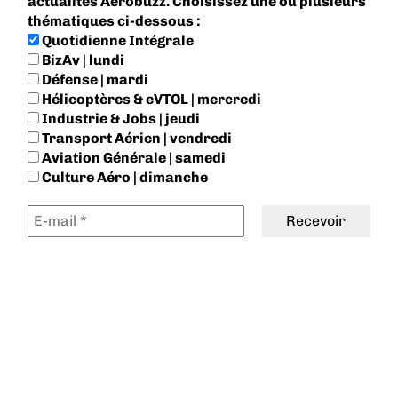
actualités Aerobuzz. Choisissez une ou plusieurs
thématiques ci-dessous :
Quotidienne Intégrale
BizAv | lundi
Défense | mardi
Hélicoptères & eVTOL | mercredi
Industrie & Jobs | jeudi
Transport Aérien | vendredi
Aviation Générale | samedi
Culture Aéro | dimanche