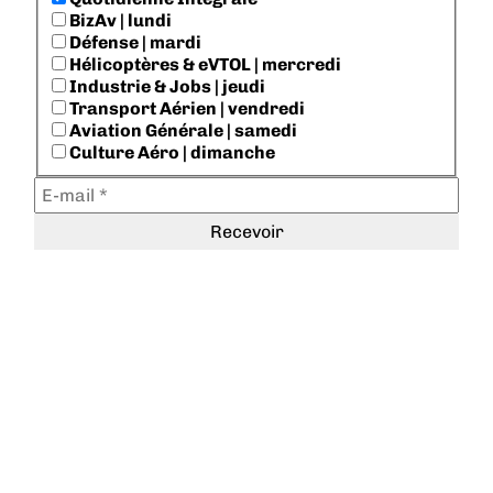
BizAv | lundi
Défense | mardi
Hélicoptères & eVTOL | mercredi
Industrie & Jobs | jeudi
Transport Aérien | vendredi
Aviation Générale | samedi
Culture Aéro | dimanche