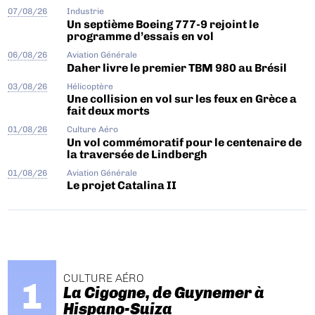
07/08/26
Industrie
Un septième Boeing 777-9 rejoint le
programme d’essais en vol
06/08/26
Aviation Générale
Daher livre le premier TBM 980 au Brésil
03/08/26
Hélicoptère
Une collision en vol sur les feux en Grèce a
fait deux morts
01/08/26
Culture Aéro
Un vol commémoratif pour le centenaire de
la traversée de Lindbergh
01/08/26
Aviation Générale
Le projet Catalina II
CULTURE AÉRO
La Cigogne, de Guynemer à
Hispano-Suiza