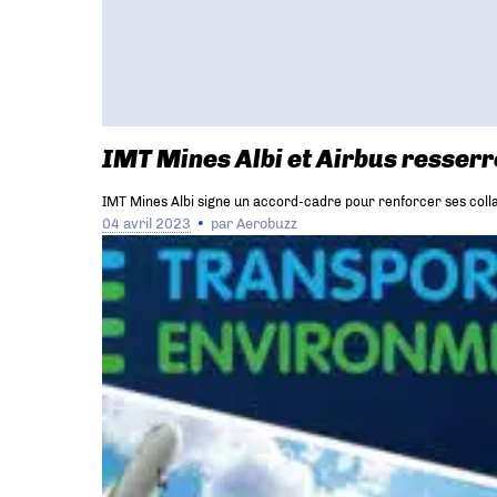
IMT Mines Albi et Airbus resserre
IMT Mines Albi signe un accord-cadre pour renforcer ses colla
04 avril 2023
par
Aerobuzz