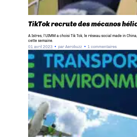
TikTok recrute des mécanos héli
A Istres, l’UIMM a choisi Tik Tok, le réseau social made in Chi
cette semaine.
01 avril 2023
par
Aerobuzz
1 commentaires