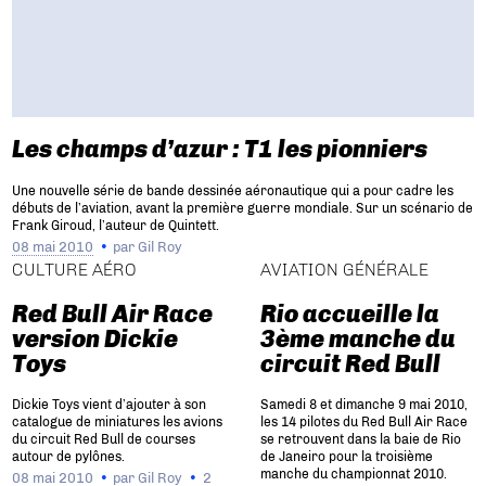
Les champs d’azur : T1 les pionniers
Une nouvelle série de bande dessinée aéronautique qui a pour cadre les
débuts de l’aviation, avant la première guerre mondiale. Sur un scénario de
Frank Giroud, l’auteur de Quintett.
08 mai 2010
par
Gil Roy
CULTURE AÉRO
AVIATION GÉNÉRALE
Red Bull Air Race
Rio accueille la
version Dickie
3ème manche du
Toys
circuit Red Bull
Dickie Toys vient d’ajouter à son
Samedi 8 et dimanche 9 mai 2010,
catalogue de miniatures les avions
les 14 pilotes du Red Bull Air Race
du circuit Red Bull de courses
se retrouvent dans la baie de Rio
autour de pylônes.
de Janeiro pour la troisième
manche du championnat 2010.
08 mai 2010
par
Gil Roy
2