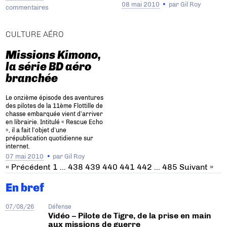
08 mai 2010
par
Gil Roy
commentaires
CULTURE AÉRO
Missions Kimono,
la série BD aéro
branchée
Le onzième épisode des aventures
des pilotes de la 11ème Flottille de
chasse embarquée vient d’arriver
en librairie. Intitulé « Rescue Echo
», il a fait l’objet d’une
prépublication quotidienne sur
internet.
07 mai 2010
par
Gil Roy
« Précédent
1
…
438
439
440
441
442
…
485
Suivant »
En bref
07/08/26
Défense
Vidéo – Pilote de Tigre, de la prise en main
aux missions de guerre