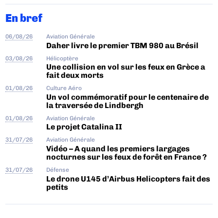
En bref
06/08/26
Aviation Générale
Daher livre le premier TBM 980 au Brésil
03/08/26
Hélicoptère
Une collision en vol sur les feux en Grèce a
fait deux morts
01/08/26
Culture Aéro
Un vol commémoratif pour le centenaire de
la traversée de Lindbergh
01/08/26
Aviation Générale
Le projet Catalina II
31/07/26
Aviation Générale
Vidéo – A quand les premiers largages
nocturnes sur les feux de forêt en France ?
31/07/26
Défense
Le drone U145 d’Airbus Helicopters fait des
petits