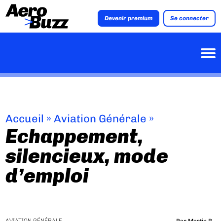
Devenir premium
Se connecter
Accueil
»
Aviation Générale
»
Echappement,
silencieux, mode
d’emploi