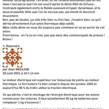
Humour du programme ? En effet, on ne l’entend absolument pas en vol,
mais c’est parce que l’on est sourd après la démo RSD de Schuss…
Contraste également entre le Rafale puissant et hyper dynamique, et le
doux et paisible Vélis que l’on ne secoue pas, qui monte et descend
doucement.
Bon, pas de doutes, ça vole très bien vu d’en bas. J’espère bien, vu qu’il
dérive directement d’un avion thermique déjà validé.
Mais cette démo ne nous dis toujours pas comment on va se servir de cet
avion.
Point bonus : on l’a vu en vrai, pas que dans des communiqués de presse !
Bravo !
⮑
Répondre
par
Alain MOULENE
26 août 2021 à 18 h 14 min
Le moteur électrique est supérieur sur beaucoup de points au moteur
thermique. Le ferroviaire l’a bien compris depuis les années 1920 et
aujourd’hui 95 % du trafic utilise la traction électrique.
Ce qui pêche, c’est le stockage de l’énergie électrique pour les avions
comme pour les voitures. Il faut actuellement 20 kg de batteries pour
remplacer 1 kg d’essence !