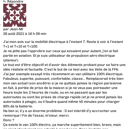
⮑
Répondre
par
Jean-Mi
26 août 2021 à 16 h 09 min
J’ai mon avis sur la mobilité électrique à l’instant T. Reste à voir à l’instant
T+1 et T+10 et T+100.
Je ne jette pas l’opprobre sur ceux qui essaient pour autant, j’en ai fait
partie en aviation. Et je suis utilisateur de propulsion aéro électrique
(planeur).
Le tout est d’être objectif et d’avoir des éléments probant pour se faire une
idée réaliste et factuelle. C’est le but de ce test avec les Velis de la FFA.
J’ai par exemple essayé très récemment un van utilitaire 100% électrique.
Fabuleux, superbe, puissant, confortable, classe… Remplacerait très bien
mon van actuel (son ancêtre) si je ne quittais jamais la région parisienne
en fait, à portée de prise de la maison si je ne veux pas poireauter une
heure toute les 2 heures de route, ou en ne passant que par les
autoroutes ou sont les prises de charge rapide (et je ne prend jamais les
autoroutes à péage), ou il faudra quand même 45 minutes pour charger
80% de la batterie.
Ha ben si, il y a un énorme problème : Il est interdit d’y accrocher une
remorque ! Fin de l’essai, m’sieur, merci.
Donc ?
Ça existe le van 100% électro, ça marche superbement bien, bravo, mais