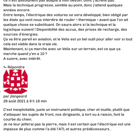
ce n’est absolument pas adapté à mon besoin. Donc j’achète pas.
Mais la technique progresse, semble au point, donc j’attend quelques
années encore.
Entre temps, l’électrique des voitures se sera développé, bien obligé par
les états qui vont nous interdire de rouler « thermique » avant que l’on ait
quelque chose se substituant. On saura alors si la technique et la
logistique suivent ! Disponibilité des accus, des prises de recharge, des
sources d’énergies.
Ça va être pareil en aviation, et le Velis est un bel outil pour aller voir si tout
cela est viable dans la vraie vie.
Maintenant, si ça marche avec un Velis sur un terrain, est ce que ça
marche quand y’en a 10 ?
A suivre, avec intérêt.
⮑
Répondre
par
jlangeard
26 août 2021 à 9 h 18 min
C’est inexploitable, juste un instrument politique, cher et inutile, plutôt que
d’attaquer les sujets de front, nos dirigeants, à tort ou à raison, font la
courbe du chien.
Je ne leur jetterai pas la pierre, mais il est certain que l’électrique est une
impasse de plus comme l’a été l’ATL et autres prédécesseurs .