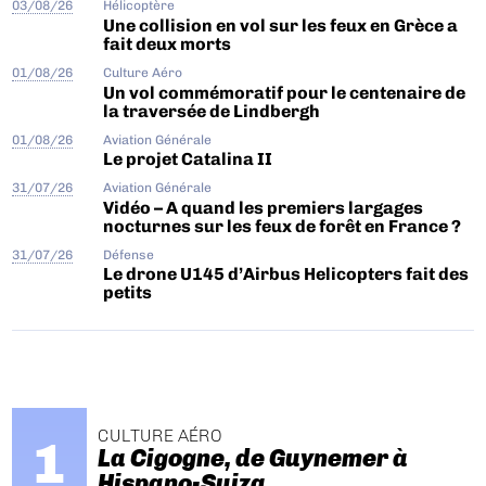
03/08/26
Hélicoptère
Une collision en vol sur les feux en Grèce a
fait deux morts
01/08/26
Culture Aéro
Un vol commémoratif pour le centenaire de
la traversée de Lindbergh
01/08/26
Aviation Générale
Le projet Catalina II
31/07/26
Aviation Générale
Vidéo – A quand les premiers largages
nocturnes sur les feux de forêt en France ?
31/07/26
Défense
Le drone U145 d’Airbus Helicopters fait des
petits
CULTURE AÉRO
La Cigogne, de Guynemer à
Hispano-Suiza