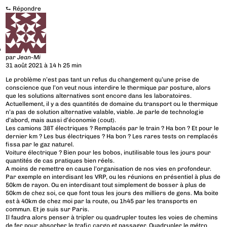
⮑
Répondre
par
Jean-Mi
31 août 2021 à 14 h 25 min
Le problème n’est pas tant un refus du changement qu’une prise de
conscience que l’on veut nous interdire le thermique par posture, alors
que les solutions alternatives sont encore dans les laboratoires.
Actuellement, il y a des quantités de domaine du transport ou le thermique
n’a pas de solution alternative valable, viable. Je parle de technologie
d’abord, mais aussi d’économie (cout).
Les camions 38T électriques ? Remplacés par le train ? Ha bon ? Et pour le
dernier km ? Les bus électriques ? Ha bon ? Les rares tests on remplacés
fissa par le gaz naturel.
Voiture électrique ? Bien pour les bobos, inutilisable tous les jours pour
quantités de cas pratiques bien réels.
A moins de remettre en cause l’organisation de nos vies en profondeur.
Par exemple en interdisant les VRP, ou les réunions en présentiel à plus de
50km de rayon. Ou en interdisant tout simplement de bosser à plus de
50km de chez soi, ce que font tous les jours des milliers de gens. Ma boite
est à 40km de chez moi par la route, ou 1h45 par les transports en
commun. Et je suis sur Paris.
Il faudra alors penser à tripler ou quadrupler toutes les voies de chemins
de fer pour absorber le trafic cargo et passager. Quadrupler le métro