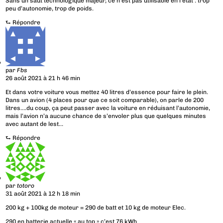
Sans un saut technologique majeur, ce n’est pas utilisable en l’état : trop
peu d’autonomie, trop de poids.
⮑
Répondre
par
Fbs
26 août 2021 à 21 h 46 min
Et dans votre voiture vous mettez 40 litres d’essence pour faire le plein.
Dans un avion (4 places pour que ce soit comparable), on parle de 200
litres….du coup, ça peut passer avec la voiture en réduisant l’autonomie,
mais l’avion n’a aucune chance de s’envoler plus que quelques minutes
avec autant de lest…
⮑
Répondre
par
totoro
31 août 2021 à 12 h 18 min
200 kg + 100kg de moteur = 290 de batt et 10 kg de moteur Elec.
290 en batterie actuelle « au top » c’est 76 kWh