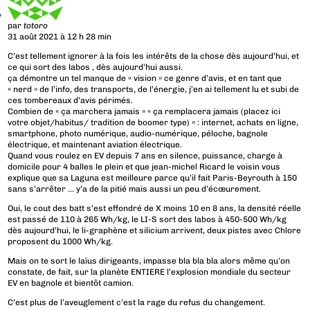
par
totoro
31 août 2021 à 12 h 28 min
C’est tellement ignorer à la fois les intérêts de la chose dès aujourd’hui, et
ce qui sort des labos , dès aujourd’hui aussi.
ça démontre un tel manque de « vision » ce genre d’avis, et en tant que
« nerd » de l’info, des transports, de l’énergie, j’en ai tellement lu et subi de
ces tombereaux d’avis périmés.
Combien de « ça marchera jamais » « ça remplacera jamais (placez ici
votre objet/habitus/ tradition de boomer type) » : internet, achats en ligne,
smartphone, photo numérique, audio-numérique, péloche, bagnole
électrique, et maintenant aviation électrique.
Quand vous roulez en EV depuis 7 ans en silence, puissance, charge à
domicile pour 4 balles le plein et que jean-michel Ricard le voisin vous
explique que sa Laguna est meilleure parce qu’il fait Paris-Beyrouth à 150
sans s’arrêter … y’a de la pitié mais aussi un peu d’écœurement.
Oui, le cout des batt s’est effondré de X moins 10 en 8 ans, la densité réelle
est passé de 110 à 265 Wh/kg, le LI-S sort des labos à 450-500 Wh/kg
dès aujourd’hui, le li-graphène et silicium arrivent, deux pistes avec Chlore
proposent du 1000 Wh/kg.
Mais on te sort le laïus dirigeants, impasse bla bla bla alors même qu’on
constate, de fait, sur la planète ENTIERE l’explosion mondiale du secteur
EV en bagnole et bientôt camion.
C’est plus de l’aveuglement c’est la rage du refus du changement.