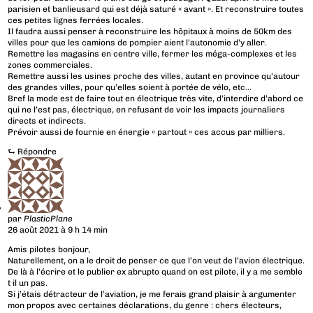
parisien et banlieusard qui est déjà saturé « avant ». Et reconstruire toutes
ces petites lignes ferrées locales.
Il faudra aussi penser à reconstruire les hôpitaux à moins de 50km des
villes pour que les camions de pompier aient l’autonomie d’y aller.
Remettre les magasins en centre ville, fermer les méga-complexes et les
zones commerciales.
Remettre aussi les usines proche des villes, autant en province qu’autour
des grandes villes, pour qu’elles soient à portée de vélo, etc…
Bref la mode est de faire tout en électrique très vite, d’interdire d’abord ce
qui ne l’est pas, électrique, en refusant de voir les impacts journaliers
directs et indirects.
Prévoir aussi de fournie en énergie « partout » ces accus par milliers.
⮑
Répondre
par
PlasticPlane
26 août 2021 à 9 h 14 min
Amis pilotes bonjour,
Naturellement, on a le droit de penser ce que l’on veut de l’avion électrique.
De là à l’écrire et le publier ex abrupto quand on est pilote, il y a me semble
t il un pas.
Si j’étais détracteur de l’aviation, je me ferais grand plaisir à argumenter
mon propos avec certaines déclarations, du genre : chers électeurs,