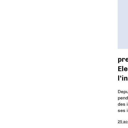
pr
Ele
l’i
Depu
penda
des 
ses 
25 ao