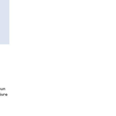
’un
ivre