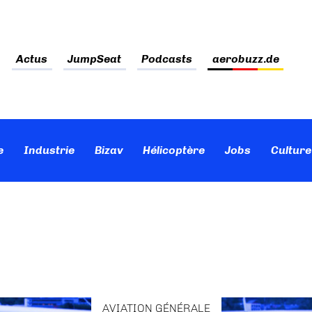
Actus
JumpSeat
Podcasts
aerobuzz.de
e
Industrie
Bizav
Hélicoptère
Jobs
Culture
AVIATION GÉNÉRALE