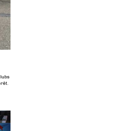
clubs
érêt.