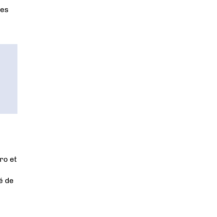
ées
ro et
é de