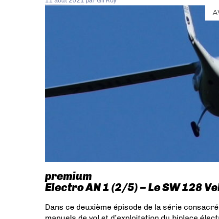
11 août 2021
par
Gil Roy
A
premium
Electro AN 1 (2/5) – Le SW 128 Vel
Dans ce deuxième épisode de la série consacré
manuels de vol et d’exploitation du biplace élec