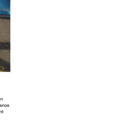
on
canos
nt