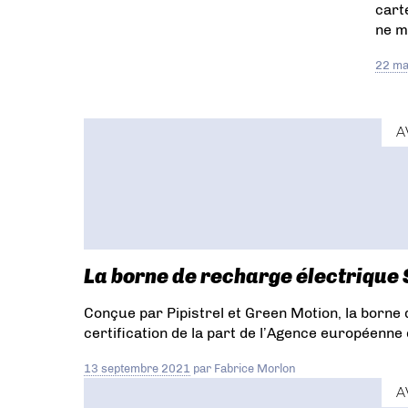
cart
ne mi
22 ma
A
La borne de recharge électrique
Conçue par Pipistrel et Green Motion, la borne
certification de la part de l’Agence européenne 
13 septembre 2021
par
Fabrice Morlon
A