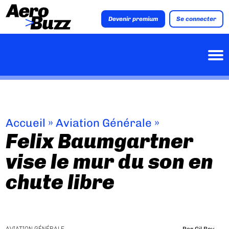
Devenir premium
Se connecter
Accueil
»
Aviation Générale
»
Felix Baumgartner
vise le mur du son en
chute libre