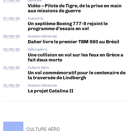
07/08/26
Défense
Vidéo – Pilote de Tigre, de la prise en main
aux missions de guerre
07/08/26
Industrie
Un septième Boeing 777-9 rejoint le
programme d’essais en vol
06/08/26
Aviation Générale
Daher livre le premier TBM 980 au Brésil
03/08/26
Hélicoptère
Une collision en vol sur les feux en Grèce a
fait deux morts
01/08/26
Culture Aéro
Un vol commémoratif pour le centenaire de
la traversée de Lindbergh
01/08/26
Aviation Générale
Le projet Catalina II
CULTURE AÉRO