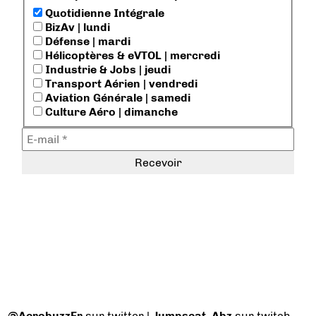
Quotidienne Intégrale
BizAv | lundi
Défense | mardi
Hélicoptères & eVTOL | mercredi
Industrie & Jobs | jeudi
Transport Aérien | vendredi
Aviation Générale | samedi
Culture Aéro | dimanche
@AerobuzzFr
sur twitter |
Jumpseat_Abz
sur twitch