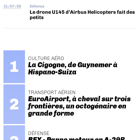
31/07/26
Défense
Le drone U145 d’Airbus Helicopters fait des
petits
CULTURE AÉRO
La Cigogne, de Guynemer à
Hispano-Suiza
TRANSPORT AÉRIEN
EuroAirport, à cheval sur trois
frontières, un octogénaire en
grande forme
DÉFENSE
REX - Panne moteur en A-29B.