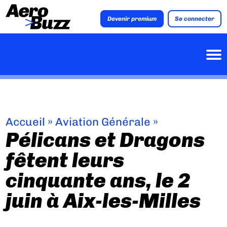
Devenir premium
Se connecter
Accueil
»
Aviation Générale
»
Pélicans et Dragons
fêtent leurs
cinquante ans, le 2
juin à Aix-les-Milles