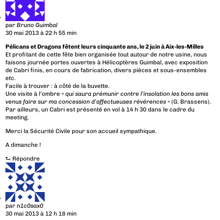
par
Bruno Guimbal
30 mai 2013 à 22 h 55 min
Pélicans et Dragons fêtent leurs cinquante ans, le 2 juin à Aix-les-Milles
Et profitant de cette fête bien organisée tout autour de notre usine, nous
faisons journée portes ouvertes à Hélicoptères Guimbal, avec exposition
de Cabri finis, en cours de fabrication, divers pièces et sous-ensembles
etc.
Facile à trouver : à côté de la buvette.
Une visite à l’ombre «
qui saura prémunir contre l’insolation les bons amis
venus faire sur ma concession d’affectueuses révérences
» (G. Brassens).
Par ailleurs, un Cabri est présenté en vol à 14 h 30 dans le cadre du
meeting.
Merci la Sécurité Civile pour son accueil sympathique.
A dimanche !
⮑
Répondre
par
n1c0sax0
30 mai 2013 à 12 h 18 min