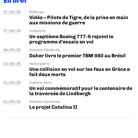
En bref
07/08/26
Défense
Vidéo – Pilote de Tigre, de la prise en main
aux missions de guerre
07/08/26
Industrie
Un septième Boeing 777-9 rejoint le
programme d’essais en vol
06/08/26
Aviation Générale
Daher livre le premier TBM 980 au Brésil
03/08/26
Hélicoptère
Une collision en vol sur les feux en Grèce a
fait deux morts
01/08/26
Culture Aéro
Un vol commémoratif pour le centenaire de
la traversée de Lindbergh
01/08/26
Aviation Générale
Le projet Catalina II