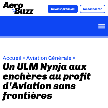
Devenir premium
Se connecter
Accueil
»
Aviation Générale
»
Un ULM Nynja aux
enchères au profit
d’Aviation sans
frontières