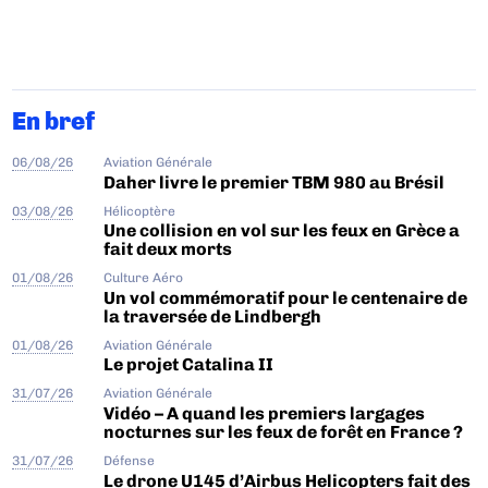
En bref
06/08/26
Aviation Générale
Daher livre le premier TBM 980 au Brésil
03/08/26
Hélicoptère
Une collision en vol sur les feux en Grèce a
fait deux morts
01/08/26
Culture Aéro
Un vol commémoratif pour le centenaire de
la traversée de Lindbergh
01/08/26
Aviation Générale
Le projet Catalina II
31/07/26
Aviation Générale
Vidéo – A quand les premiers largages
nocturnes sur les feux de forêt en France ?
31/07/26
Défense
Le drone U145 d’Airbus Helicopters fait des