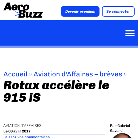
Devenir premium
Se connecter
Accueil
»
Aviation d'Affaires – brèves
»
Rotax accélère le
915 iS
AVIATION D'AFFAIRES
Par
Gabriel
Gavard
Le 06 avril 2017
Laissez vos commentaires