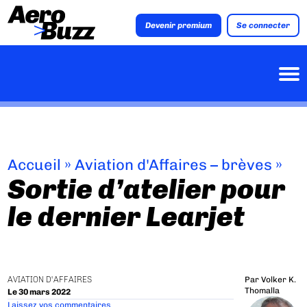
Devenir premium
Se connecter
Accueil
»
Aviation d'Affaires – brèves
»
Sortie d’atelier pour
le dernier Learjet
AVIATION D'AFFAIRES
Par
Volker K.
Thomalla
Le 30 mars 2022
Laissez vos commentaires