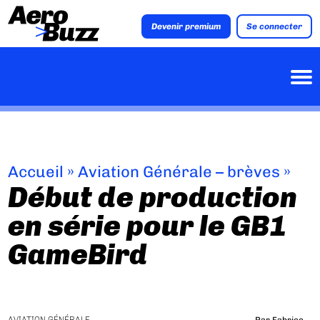
Devenir premium
Se connecter
Accueil
»
Aviation Générale – brèves
»
Début de production
en série pour le GB1
GameBird